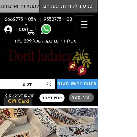
למוסדות וארגונים
כניסת לקוחות עסקיים
054 - 6662775
03 - 9552775 |
הכנס
משלוח חינם בקניה מעל 299 ש"ח
מתנות לראש השנה
הרשמו לעדכונים
צור קשר
חדש באתר
Gift Card