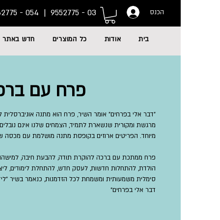
054 - 6662775
03 - 9552775 |
הכנס
בית
אודות
כל המוצרים
חדש באתר
פרח עם ברכ
"דבר אלי בפרחים" אומר השיר, פרח הוא מתנה אוניברסלית ל
מרגשת ומקורית שנשארת לתמיד, הצמחים שלנו אינם נובלים, 
מיוחד.
הפריטים ארוזים בקופסת מתנה מושלמת עם מכסה שק
פרח ממתכת עם ברכה להוקרת תודה, להבעת חיבה, למישהו אהו
הולדת, להתחלות חדשות, לעסק חדש, להתחלת לימודים, ליצי
סימלית משמעותית ומשמחת לכל הזדמנות, כנאמר בשיר "ליד א
דבר אלי בפרחים"