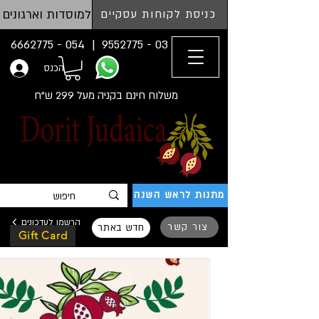
למוסדות וארגונים
כניסת לקוחות עסקיים
054 - 6662775
03 - 9552775 |
הכנס
משלוח חינם בקניה מעל 299 ש"ח
מתנות לראש השנה
הרשמו לעדכונים
צור קשר
חדש באתר
Gift Card