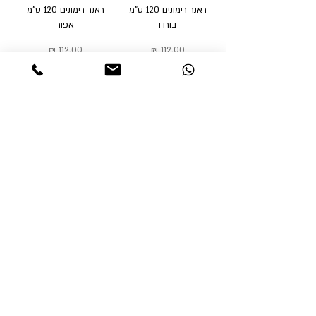
ראנר רימונים 120 ס"מ
ראנר רימונים 120 ס"מ
בורדו
אפור
מחיר
מחיר
אזל מהמלאי
אזל מהמלאי
ראנר 120 ס"מ חרדל
ראנר PVC חנוכיות ועלים -
W-PVC-11
מחיר רגיל
מחיר מבצע
מחיר
הוספה לסל
הוספה לסל