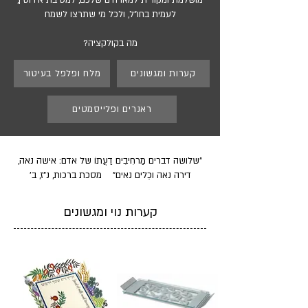
לעמית בחו"ל, ולכל מי שתרצו לשמח
מה בקולקציה?
קערות ומגשונים
מלח ופלפל בעיטור
ראנרים ופלייסמטים
"שלושה דברים מַרחִיבִים דַעֲתוֹ של אדם: אישה נאה,
דירה נאה וכֵלים נאים" מסכת ברכות, נ"ז, ב'
קערות נוי ומגשונים