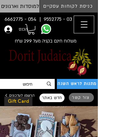
למוסדות וארגונים
כניסת לקוחות עסקיים
054 - 6662775
03 - 9552775 |
הכנס
משלוח חינם בקניה מעל 299 ש"ח
מתנות לראש השנה
הרשמו לעדכונים
צור קשר
חדש באתר
Gift Card