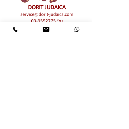
DORIT JUDAICA
service@dorit-judaica.com
טל'
03-9552775
סלולרי
972-54-6662775
כל זכויות קניין רוחני שמורות © לדורית קליין –
דורית יודאיקה. אין לעשות כל שימוש מכל סוג
שהוא, בין פרטי בין מסחרי, חלקי ו/או מלא,
בתמונות ו/או בעיצובים ו/או בטקסטים ו/או
בגרפיקה ו/או בטיפוגרפיקה של יצירות האמנות
המוצגות באתר זה ללא אישור מפורש מראש
ובכתב של דורית יודאיקה. שימוש בלתי מורשה
מהווה הפרת זכויות קניין רוחני וזכויות יוצרים
של דורית יודאיקה
אותיות מרחפות
מוצרי שבת חגים ומועדים
רימוני קישוט
הדלקת נרות
חמסות
תליוני קיר
בתי מזוזה
תמונות תפילות וברכות
עצובי שולחן לשבת וחג
פרח עם ברכה
מתנות ומזכרות לאירועים
נטלות ומגבות ידיים