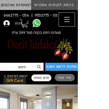
למוסדות וארגונים
כניסת לקוחות עסקיים
054 - 6662775
03 - 9552775 |
הכנס
משלוח חינם בקניה מעל 299 ש"ח
מתנות לראש השנה
הרשמו לעדכונים
צור קשר
חדש באתר
Gift Card