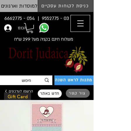
למוסדות וארגונים
כניסת לקוחות עסקיים
054 - 6662775
03 - 9552775 |
הכנס
משלוח חינם בקניה מעל 299 ש"ח
מתנות לראש השנה
הרשמו לעדכונים
צור קשר
חדש באתר
Gift Card