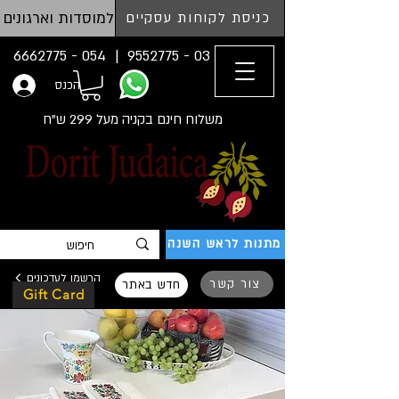
למוסדות וארגונים
כניסת לקוחות עסקיים
054 - 6662775
03 - 9552775 |
הכנס
משלוח חינם בקניה מעל 299 ש"ח
מתנות לראש השנה
הרשמו לעדכונים
צור קשר
חדש באתר
Gift Card