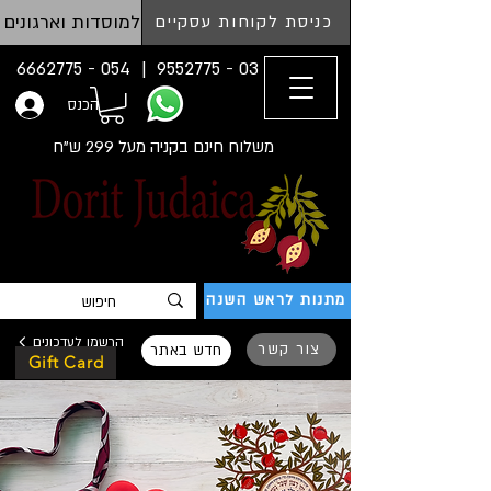
למוסדות וארגונים
כניסת לקוחות עסקיים
054 - 6662775
03 - 9552775 |
הכנס
משלוח חינם בקניה מעל 299 ש"ח
מתנות לראש השנה
הרשמו לעדכונים
צור קשר
חדש באתר
Gift Card