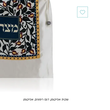
שקית אפיקומן, דגם רימונים, אפיקומן