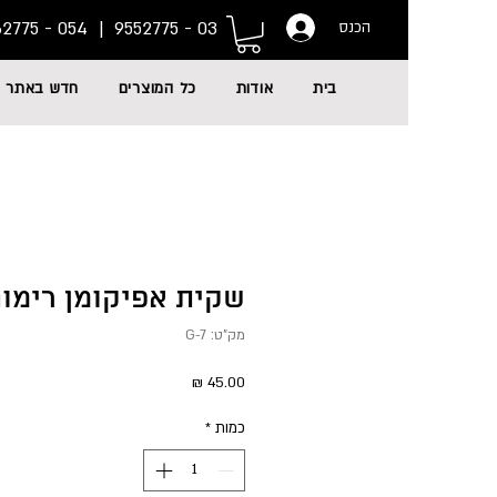
054 - 6662775
03 - 9552775 |
הכנס
בית
אודות
כל המוצרים
חדש באתר
שקית אפיקומן רימונ
מק"ט: G-7
מחיר
כמות
*