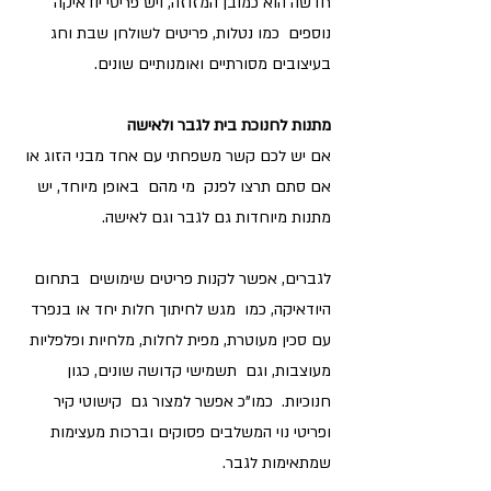
חדשה הוא כמובן המזוזה, ויש פריטי יודאיקה 
נוספים  כמו נטלות, פריטים לשולחן שבת וחג 
בעיצובים מסורתיים ואומנותיים שונים. 
מתנות לחנוכת בית לגבר ולאישה
אם יש לכם קשר משפחתי עם אחד מבני הזוג או 
אם סתם תרצו לפנק  מי מהם  באופן מיוחד, יש 
מתנות מיוחדות גם לגבר וגם לאישה.
לגברים, אפשר לקנות פריטים שימושים  בתחום 
היודאיקה, כמו  מגש לחיתוך חלות יחד או בנפרד 
עם סכין מעוטרת, מפית לחלות, מלחיות ופלפליות 
מעוצבות, וגם  תשמישי קדושה שונים, כגון 
חנוכיות.  כמו"כ אפשר למצור גם  קישוטי קיר 
ופריטי נוי המשלבים פסוקים וברכות מעצימות 
שמתאימות לגבר.