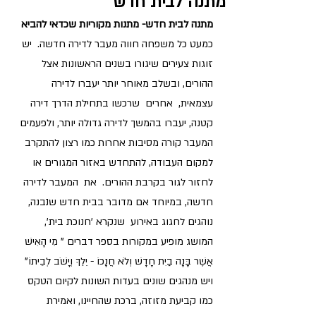
מתנה לבית חדש
מתנה לבית חדש- מתנות מקוריות שכדאי להביא
כמעט כל משפחה חווה מעבר לדירה חדשה.  יש 
זוגות צעירים שיגורו בשנים הראשונות אצל 
ההורים, ובשלב מאוחר יותר יעברו לדירה 
עצמאית,  אחרים  שרכשו בתחילת הדרך דירה 
קטנה, יעברו בהמשך לדירה גדולה יותר, ולפעמים 
המעבר קורה מסיבות אחרות כמו רצון להתקרב 
למקום העבודה, להתחדש באזור המגורים או 
לחזור לגור בקרבת ההורים.  את  המעבר לדירה 
חדשה, במיוחד אם מדובר בבית חדש שנבנה, 
נוהגים לחגוג באירוע  שנקרא 'חנוכת בית', 
המושג מופיע במקורות בספר דברים " מִי הָאִישׁ 
אֲשֶׁר בָּנָה בַיִת חָדָשׁ וְלֹא חֲנָכוֹ - יֵלֵךְ וְיָשֹׁב לְבֵיתוֹ" 
ויש מנהגים שונים בעדות השונות לקיום הטקס 
כמו קביעת מזוזה, ברכת שהחיינו, ואמירת 