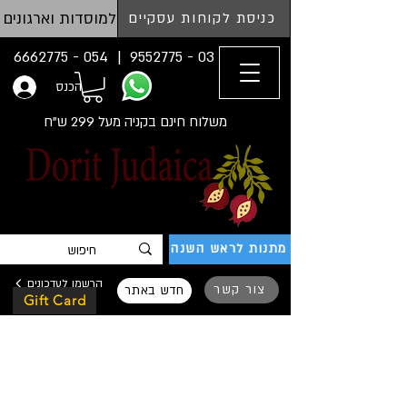
למוסדות וארגונים
כניסת לקוחות עסקיים
054 - 6662775
03 - 9552775 |
הכנס
משלוח חינם בקניה מעל 299 ש"ח
מתנות לראש השנה
הרשמו לעדכונים
צור קשר
חדש באתר
Gift Card