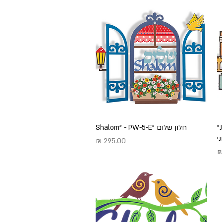
קישוט קיר ירושלים "Jerusalem"
חלון שלום "Shalom" - PW-5-E
תצוגה מהירה
י
מחיר