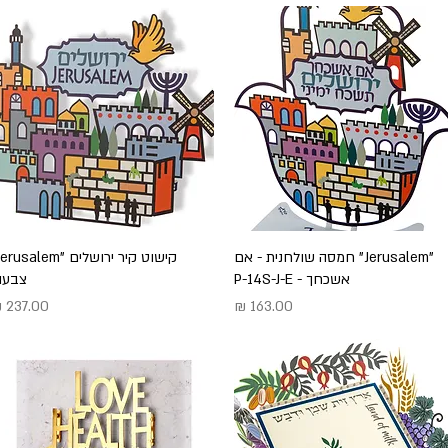
תצוגה מהירה
"Jerusalem" חמסה שולחנית - אם
תצוגה מהירה
אשכחך - P-14S-J-E
צבעונ
מחיר
מחיר