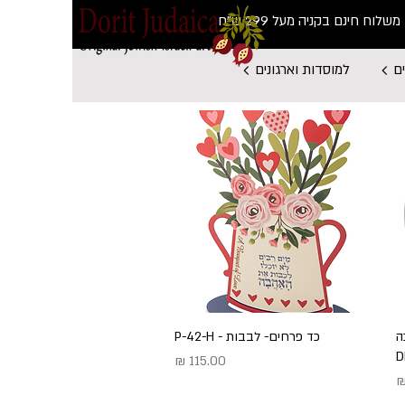
משלוח חינם בקניה מעל 299 ש"ח
ם
למוסדות וארגונים
ה
תצוגה מהירה
כד פרחים- לבבות - P-42-H
מחיר
צע