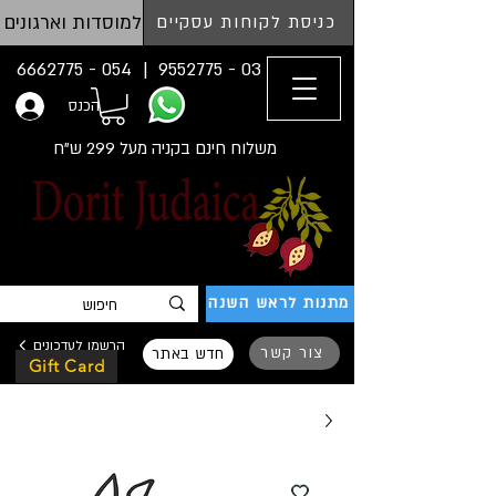
למוסדות וארגונים
כניסת לקוחות עסקיים
054 - 6662775
03 - 9552775 |
הכנס
משלוח חינם בקניה מעל 299 ש"ח
מתנות לראש השנה
הרשמו לעדכונים
צור קשר
חדש באתר
Gift Card