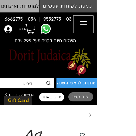
למוסדות וארגונים
כניסת לקוחות עסקיים
054 - 6662775
03 - 9552775 |
הכנס
משלוח חינם בקניה מעל 299 ש"ח
מתנות לראש השנה
הרשמו לעדכונים
צור קשר
חדש באתר
Gift Card