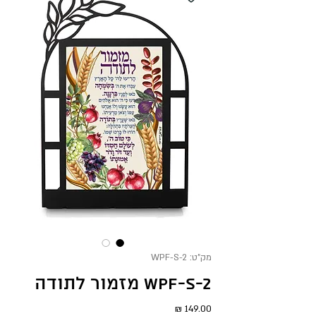
מק"ט: WPF-S-2
WPF-S-2 מזמור לתודה
מחיר