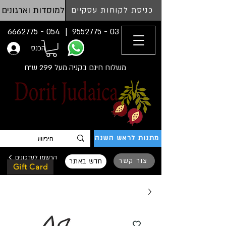
למוסדות וארגונים
כניסת לקוחות עסקיים
054 - 6662775
03 - 9552775 |
הכנס
משלוח חינם בקניה מעל 299 ש"ח
מתנות לראש השנה
הרשמו לעדכונים
צור קשר
חדש באתר
Gift Card