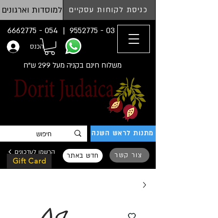
למוסדות וארגונים
כניסת לקוחות עסקיים
054 - 6662775
03 - 9552775 |
הכנס
משלוח חינם בקניה מעל 299 ש"ח
מתנות לראש השנה
הרשמו לעדכונים
צור קשר
חדש באתר
Gift Card