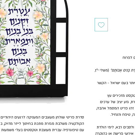
ם לפרוח
ֶרֶת בָּנִים אֲבוֹתָם"
(משלי י"ז,
ותר בעם ישראל - הקשר
טקסט מזכירים עץ
, גזע יציב של ערכים
 זהו פריט המסמל אהבה,
, טיפח והנחיל.
סדרת פריטי שולחן מעוצבים המעניקה לרגעים היהודיים 
הקולקציה משלבת מגזרת מתכת בחיתוך לייזר מדויק, בג
לסבים רבא, לימי הולדת
עם טיפוגרפיה עברית מעוצבת וטקסטים בעלי משמעות המל
 אירועי פרישה או כהוקרה