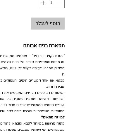
הוסף לעגלה
תפארת בנים אבותם
"עטרת זקנים בני בנים" – שורשים שממשיכי
יש מתנות שמספרות סיפור של חיים שלמים.
הפסוק המרגש
"עֲטֶרֶת זְקֵנִים בְּנֵי בָנִים, וְתִפְא
ו')
מבטא את אחד הקשרים היפים והעמוקים בי
שבין הדורות.
העיטורים הבוטניים העדינים המקיפים את ה
משפחתי חי וצומח: שורשים עמוקים של מסורת
וענפים חדשים הממשיכים לפרוח מדור לדור.
המשכיות, משפחתיות והכרת תודה לדור שבנה
למי זה מתאים?
מתנה מרגשת במיוחד לסבא וסבתא, להורים ו
משמעותיים, ימי נישואין, מפגשים משפחתיים,