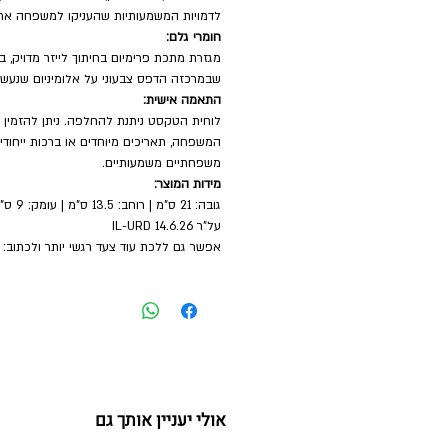
לדמויות המשמעותיות שהעניקו למשפחה את 
חומרי גלם:
מגזרת מתכת פרימיום בחיתוך לייזר מדויק, ב
שבמרכזה הדפס צבעוני על אלומיניום שנעשה 
התאמה אישית:
לוחית הטקסט ניתנת להחלפה. ניתן להזמין ה
המשפחה, תאריכים מיוחדים או ברכות ייחודיות
משפחתיים משמעותיים.
מידות המוצר:
גובה: 21 ס"מ | רוחב: 13.5 ס"מ | עומק: 9 ס"מ
על"ר 14.6.26 IL-URD
אפשר גם ללכת עוד צעד רגשי יותר ולכתוב:
אולי יעניין אותך גם