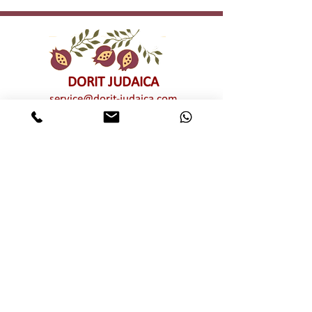
DORIT JUDAICA
service@dorit-judaica.com
טל'
03-9552775
סלולרי
972-54-6662775
כל זכויות קניין רוחני שמורות © לדורית קליין –
דורית יודאיקה. אין לעשות כל שימוש מכל סוג
שהוא, בין פרטי בין מסחרי, חלקי ו/או מלא,
בתמונות ו/או בעיצובים ו/או בטקסטים ו/או
בגרפיקה ו/או בטיפוגרפיקה של יצירות האמנות
המוצגות באתר זה ללא אישור מפורש מראש
ובכתב של דורית יודאיקה. שימוש בלתי מורשה
מהווה הפרת זכויות קניין רוחני וזכויות יוצרים
של דורית יודאיקה
אותיות מרחפות
מוצרי שבת חגים ומועדים
רימוני קישוט
הדלקת נרות