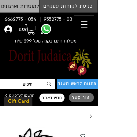
למוסדות וארגונים
כניסת לקוחות עסקיים
054 - 6662775
03 - 9552775 |
הכנס
משלוח חינם בקניה מעל 299 ש"ח
מתנות לראש השנה
הרשמו לעדכונים
צור קשר
חדש באתר
Gift Card