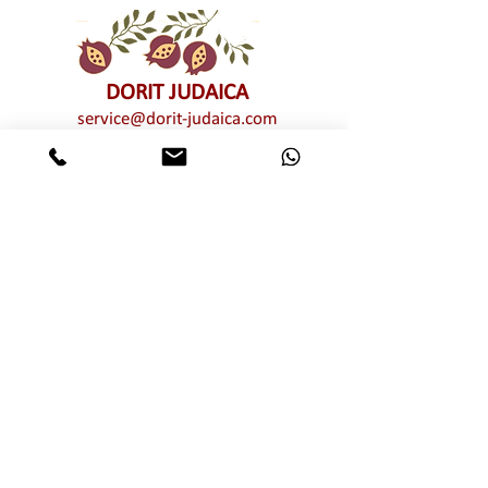
DORIT JUDAICA
service@dorit-judaica.com
טל'
03-9552775
סלולרי
972-54-6662775
כל זכויות קניין רוחני שמורות © לדורית קליין –
דורית יודאיקה. אין לעשות כל שימוש מכל סוג
שהוא, בין פרטי בין מסחרי, חלקי ו/או מלא,
בתמונות ו/או בעיצובים ו/או בטקסטים ו/או
בגרפיקה ו/או בטיפוגרפיקה של יצירות האמנות
המוצגות באתר זה ללא אישור מפורש מראש
ובכתב של דורית יודאיקה. שימוש בלתי מורשה
מהווה הפרת זכויות קניין רוחני וזכויות יוצרים
של דורית יודאיקה
אותיות מרחפות
מוצרי שבת חגים ומועדים
רימוני קישוט
הדלקת נרות
חמסות
תליוני קיר
בתי מזוזה