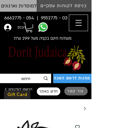
למוסדות וארגונים
כניסת לקוחות עסקיים
054 - 6662775
03 - 9552775 |
הכנס
משלוח חינם בקניה מעל 299 ש"ח
מתנות לראש השנה
הרשמו לעדכונים
צור קשר
חדש באתר
Gift Card