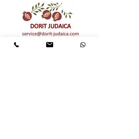
גודל: 18*40 ס"מ
קישוטי הקיר שבסדרה זו כוללים כיפופים עדינים,
הגורמים לפריט להיות מורחק מעט מהקיר. המרווח יוצר
DORIT JUDAICA
הצללה טבעית ויפה, שמעניקה עומק ונוכחות לקיר.
service@dorit-judaica.com
התאמה אישית:
טל'
03-9552775
ניתן להזמין את הפריטים בהתאמה אישית – להוסיף
סלולרי
972-54-6662775
הקדשה, לשלב לוגו, או לבחור טקסט אחר לפי
בקשתכם.
כל זכויות קניין רוחני שמורות © לדורית קליין –
על"ר 16.12.25 IL-URD
דורית יודאיקה. אין לעשות כל שימוש מכל סוג
שהוא, בין פרטי בין מסחרי, חלקי ו/או מלא,
בתמונות ו/או בעיצובים ו/או בטקסטים ו/או
בגרפיקה ו/או בטיפוגרפיקה של יצירות האמנות
המוצגות באתר זה ללא אישור מפורש מראש
ובכתב של דורית יודאיקה. שימוש בלתי מורשה
מהווה הפרת זכויות קניין רוחני וזכויות יוצרים
של דורית יודאיקה
אותיות מרחפות
מוצרי שבת חגים ומועדים
רימוני קישוט
הדלקת נרות
חמסות
תליוני קיר
בתי מזוזה