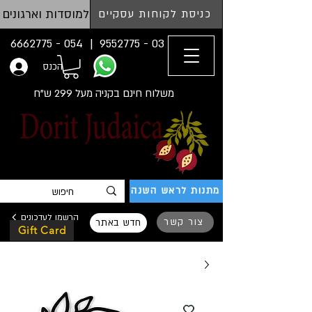
למוסדות וארגונים
כניסת לקוחות עסקיים
054 - 6662775
03 - 9552775 |
הכנס
משלוח חינם בקניה מעל 299 ש"ח
מתנות לראש השנה
הרשמו לעדכונים
צור קשר
חדש באתר
Gift Card