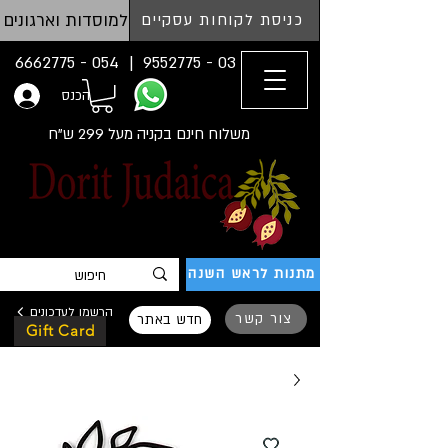
למוסדות וארגונים
כניסת לקוחות עסקיים
054 - 6662775
03 - 9552775 |
הכנס
משלוח חינם בקניה מעל 299 ש"ח
מתנות לראש השנה
הרשמו לעדכונים
צור קשר
חדש באתר
Gift Card