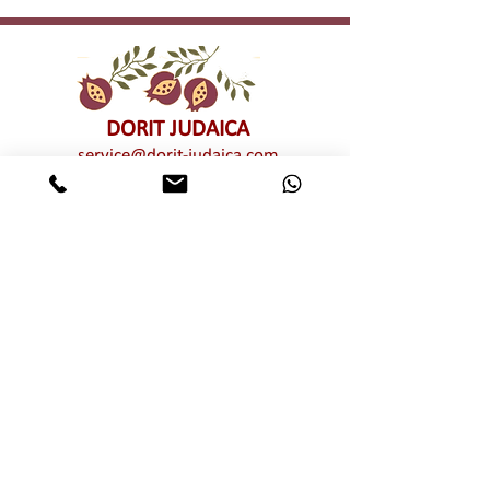
DORIT JUDAICA
service@dorit-judaica.com
טל'
03-9552775
סלולרי
972-54-6662775
כל זכויות קניין רוחני שמורות © לדורית קליין –
דורית יודאיקה. אין לעשות כל שימוש מכל סוג
שהוא, בין פרטי בין מסחרי, חלקי ו/או מלא,
בתמונות ו/או בעיצובים ו/או בטקסטים ו/או
בגרפיקה ו/או בטיפוגרפיקה של יצירות האמנות
המוצגות באתר זה ללא אישור מפורש מראש
ובכתב של דורית יודאיקה. שימוש בלתי מורשה
מהווה הפרת זכויות קניין רוחני וזכויות יוצרים
של דורית יודאיקה
אותיות מרחפות
מוצרי שבת חגים ומועדים
רימוני קישוט
הדלקת נרות