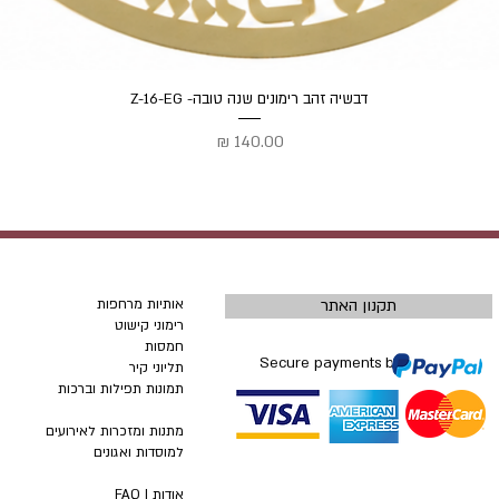
תצוגה מהירה
דבשיה זהב רימונים שנה טובה- Z-16-EG
מחיר
תקנון האתר
אותיות מרחפות
רימוני קישוט
חמסות
Secure payments by
תליוני קיר
תמונות תפילות וברכות
מתנות ומזכרות לאירועים
למוסדות ואגונים
אודות |
FAQ