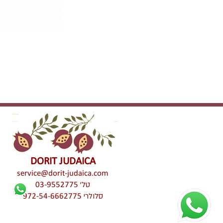
DORIT JUDAICA
service@dorit-judaica.com
טל'
03-9552775
סלולרי
972-54-6662775