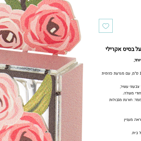
על בסיס אקרילי
חד,
בסיס המזוזה עשוי אקריל איכותי בגודל 3×14 ס"מ, עם מגרעת פנימית
בעוני עשיר,
חודי משלה.
מד: חורגת מגבולות
אה מעניין
 בית.