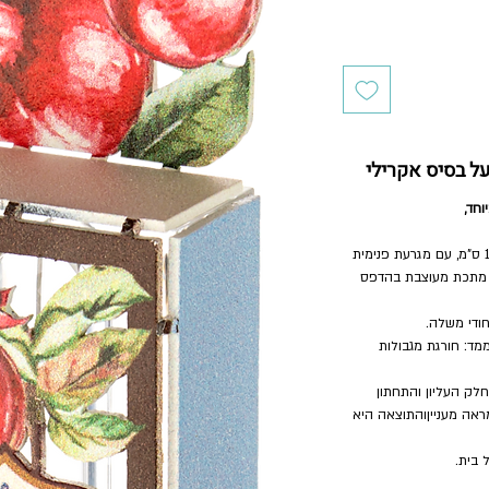
על בסיס אקרילי
חד,
בסיס המזוזה עשוי אקריל איכותי בגודל 3×14 ס"מ, עם מגרעת פנימית
ת מגזרת מתכת מעוצבת בהדפס
חודי משלה.
מד: חורגת מגבולות
לק העליון והתחתון
מראה מענייןוהתוצאה היא
 בית.