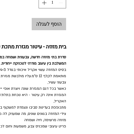
הוסף לעגלה
בית מזוזה - עיטור מגזרת מתכת 
סדרת בתי מזוזה חדשה, צבעונית ושמחה במיו
המשלבת בין עיצוב מודרני לטכניקה ייחודית.
מותאמת לקלף 12 ס"מ.עליו מולבש
צבעוני עשיר,
כאשר בכל דגם המגזרת שונה ויוצרת אופי יי
המגזרת אינה רק עיטור - היא נוכחת בתלת־מ
האקריל,
מתכופפת בעדינות סביבו ונצמדת למשקוף בח
צידי המזוזה בגוונים שונים, מה שמעניק לה 
מזוזה מרשימה, חיה ושמחה
פריט עיצובי שמכניס צבע, משמעות וחום לכל