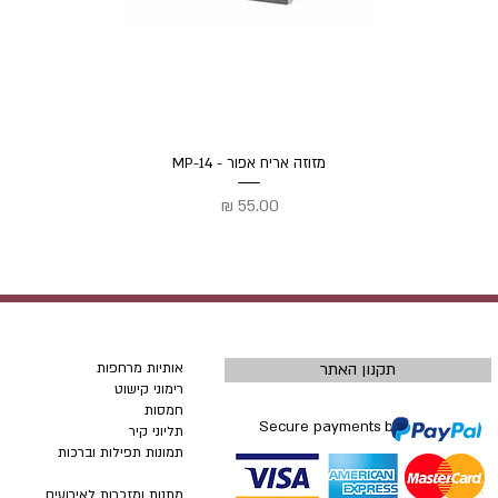
מזוזה אריח אפור - MP-14
תצוגה מהירה
מחיר
תקנון האתר
אותיות מרחפות
רימוני קישוט
חמסות
Secure payments by
תליוני קיר
תמונות תפילות וברכות
מתנות ומזכרות לאירועים