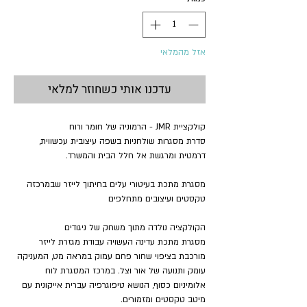
אזל מהמלאי
עדכנו אותי כשחוזר למלאי
קולקציית
JMR
- הרמוניה של חומר ורוח
סדרת מסגרות שולחניות בשפה עיצובית עכשווית,
דרמטית ומרגשת אל חלל הבית והמשרד.
מסגרת מתכת בעיטורי עלים בחיתוך לייזר שבמרכזה
טקסטים ועיצובים מתחלפים
הקולקציה נולדה מתוך משחק של ניגודים
מסגרת מתכת עדינה העשויה עבודת מגזרת לייזר
מורכבת בציפוי שחור פחם עמוק במראה מט, המעניקה
עומק ותנועה של אור וצל. במרכז המסגרת לוח
אלומיניום כסוף, הנושא טיפוגרפיה עברית אייקונית עם
מיטב טקסטים ומזמורים.