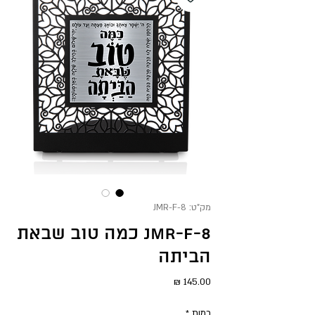
מק"ט: JMR-F-8
JMR-F-8 כמה טוב שבאת
הביתה
מחיר
כמות
*