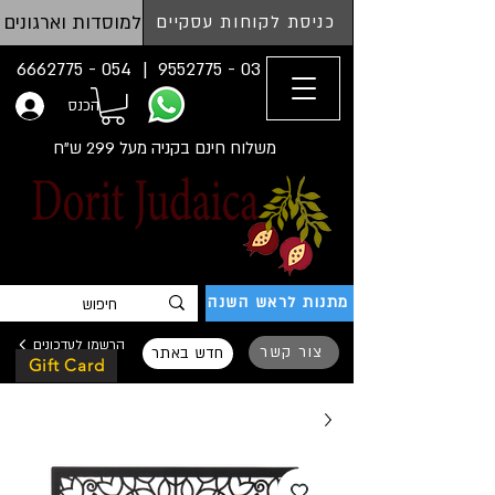
למוסדות וארגונים
כניסת לקוחות עסקיים
054 - 6662775
03 - 9552775 |
הכנס
משלוח חינם בקניה מעל 299 ש"ח
מתנות לראש השנה
הרשמו לעדכונים
צור קשר
חדש באתר
Gift Card