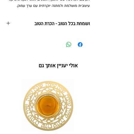
עיצובית מושלמת ולמתנה יוקרתית עם ערך עמוק.
ושמחת בכל הטוב - הכרת הטוב
מעמד שולחני מעוצב בלייזר – "ושמחת בכל הטוב"
(הכרת הטוב וברכה)
דגם קלאסי ומרגש, שכולו שיר הלל להודיה, נתינה וחסד.
לב היצירה מציג את הפסוק העוצמתי: "ושמחת בכל
אולי יעניין אותך גם
הטוב".
סביב למילים המרכזיות, פסוקים:
"הטוב כי לא כלו רחמיך והמרחם כי לא תמו חסדיך" –
תזכורת יומיומית ומחזקת להכרת הטוב על הניסים
שבכל יום.
"שים שלום טובה וברכה, חן וחסד ורחמים עלינו..." -
ברכה שלום ושלווה מקיפה לחלל הבית.
למי זה מתאים? מתנה לבית חדש, שי משמעותי בביקור
אצל חברים ובני משפחה ובזכות כפל המשמעות הייחודי