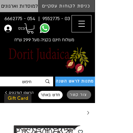
למוסדות וארגונים
כניסת לקוחות עסקיים
054 - 6662775
03 - 9552775 |
הכנס
משלוח חינם בקניה מעל 299 ש"ח
מתנות לראש השנה
הרשמו לעדכונים
צור קשר
חדש באתר
Gift Card