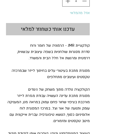
אזל מהמלאי
עדכנו אותי כשחוזר למלאי
קולקציית
JMR
- הרמוניה של חומר ורוח
סדרת מסגרות שולחניות בשפה עיצובית עכשווית,
דרמטית ומרגשת אל חלל הבית והמשרד.
מסגרת מתכת בעיטורי עלים בחיתוך לייזר שבמרכזה
טקסטים ועיצובים מתחלפים
הקולקציה נולדה מתוך משחק של ניגודים
מסגרת מתכת עדינה העשויה עבודת מגזרת לייזר
מורכבת בציפוי שחור פחם עמוק במראה מט, המעניקה
עומק ותנועה של אור וצל. במרכז המסגרת לוח
אלומיניום כסוף, הנושא טיפוגרפיה עברית אייקונית עם
מיטב טקסטים ומזמורים.
העיצוב המינימליסטי והנקי, הופכים אותו לנקודת מיקוד