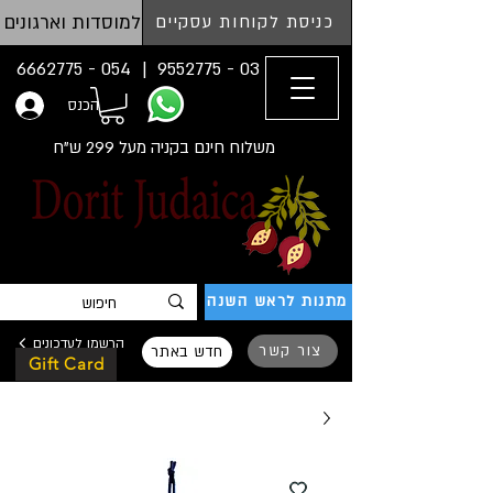
למוסדות וארגונים
כניסת לקוחות עסקיים
054 - 6662775
03 - 9552775 |
הכנס
משלוח חינם בקניה מעל 299 ש"ח
מתנות לראש השנה
הרשמו לעדכונים
צור קשר
חדש באתר
Gift Card