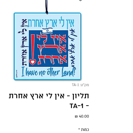
מק"ט: TA-1
תליון - אין לי ארץ אחרת
- TA-1
מחיר
כמות
*