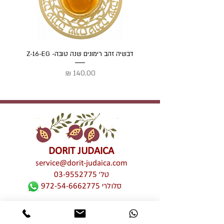
דבשיה זהב רימונים שנה טובה- Z-16-EG
דבשיה
מחיר
DORIT JUDAICA
service@dorit-judaica.com
טל'
03-9552775
סלולרי
972-54-6662775
כל זכויות קניין רוחני שמורות © לדורית קליין –
דורית יודאיקה. אין לעשות כל שימוש מכל סוג