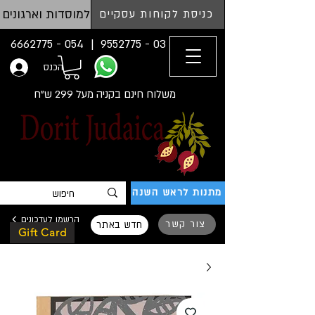
למוסדות וארגונים
כניסת לקוחות עסקיים
054 - 6662775
03 - 9552775 |
הכנס
משלוח חינם בקניה מעל 299 ש"ח
מתנות לראש השנה
הרשמו לעדכונים
צור קשר
חדש באתר
Gift Card