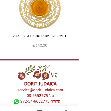
דבשיה זהב רימונים שנה טובה- Z-16-EG
דבשיה
מחיר
DORIT JUDAICA
service@dorit-judaica.com
טל'
03-9552775
סלולרי
972-54-6662775