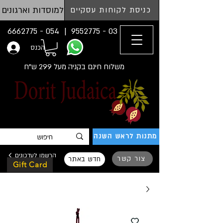
למוסדות וארגונים
כניסת לקוחות עסקיים
054 - 6662775
03 - 9552775 |
הכנס
משלוח חינם בקניה מעל 299 ש"ח
מתנות לראש השנה
הרשמו לעדכונים
צור קשר
חדש באתר
Gift Card