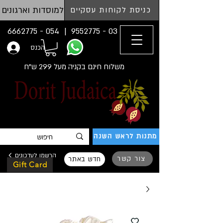
למוסדות וארגונים
כניסת לקוחות עסקיים
054 - 6662775
03 - 9552775 |
הכנס
משלוח חינם בקניה מעל 299 ש"ח
מתנות לראש השנה
הרשמו לעדכונים
צור קשר
חדש באתר
Gift Card