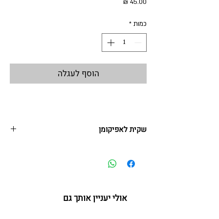
מחיר
כמות
*
הוסף לעגלה
שקית לאפיקומן
שקית אפיקומן קלילה ונוחה, עם שרוך משיכה שימושי
24*32 ס"מ
על"ר 02.25 IL-URD
אולי יעניין אותך גם