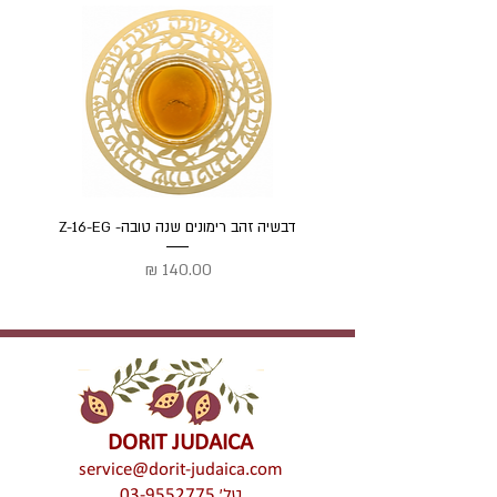
דבשיה זהב רימונים שנה טובה- Z-16-EG
דבשיה
מחיר
DORIT JUDAICA
service@dorit-judaica.com
טל'
03-9552775