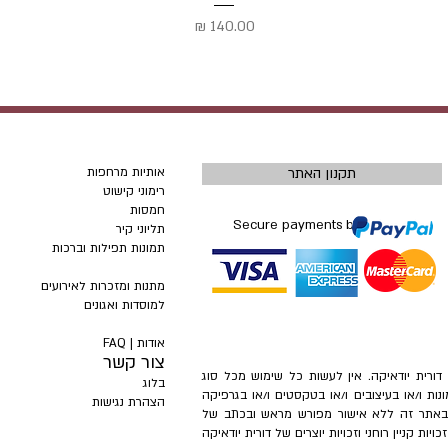
מחיר
תקנון האתר
אותיות מרחפות
רימוני קישוט
חמסות
Secure payments by
תליוני קיר
תמונות תפילות וברכות
מתנות ומזכרות לאירועים
למוסדות ואגונים
אודות |
FAQ
צור קשר
– דורית יודאיקה. אין לעשות כל שימוש מכל סוג
בלוג
ונות ו/או בעיצובים ו/או בטקסטים ו/או בגרפיקה
הצהרת נגישות
ת באתר זה ללא אישור מפורש מראש ובכתב של
ות קניין רוחני וזכויות יוצרים של דורית יודאיקה