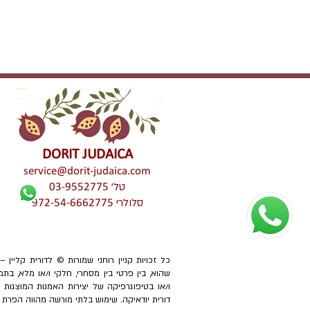
DORIT JUDAICA
service@dorit-judaica.com
טל'
03-9552775
סלולרי
972-54-6662775
כל זכויות קניין רוחני שמורות © לדורית קליין 
שהוא, בין פרטי בין מסחרי, חלקי ו/או מלא, בתמ
ו/או בטיפוגרפיקה של יצירות האמנות המוצגו
דורית יודאיקה. שימוש בלתי מורשה מהווה הפרת זכוי