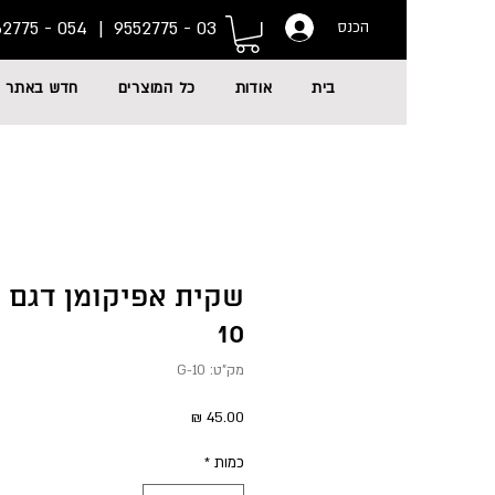
054 - 6662775
03 - 9552775 |
הכנס
בית
אודות
כל המוצרים
חדש באתר
10
מק"ט: G-10
מחיר
כמות
*