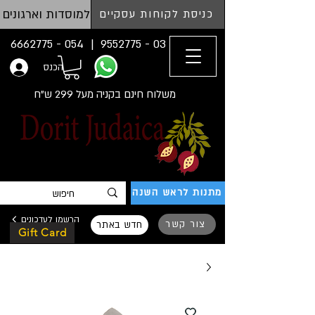
למוסדות וארגונים
כניסת לקוחות עסקיים
054 - 6662775
03 - 9552775 |
הכנס
משלוח חינם בקניה מעל 299 ש"ח
מתנות לראש השנה
הרשמו לעדכונים
צור קשר
חדש באתר
Gift Card