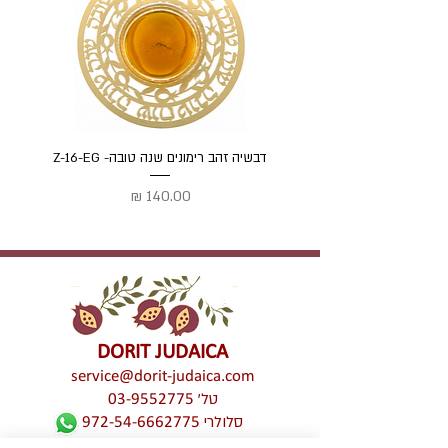
דבשיה זהב רימונים שנה טובה- Z-16-EG
דבשיה
מחיר
DORIT JUDAICA
service@dorit-judaica.com
טל'
03-9552775
סלולרי
972-54-6662775