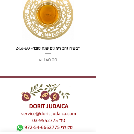
(נעמי שמר)
דבשיה זהב רימונים שנה טובה- Z-16-EG
דבשיה
מחיר
DORIT JUDAICA
service@dorit-judaica.com
טל'
03-9552775
סלולרי
972-54-6662775