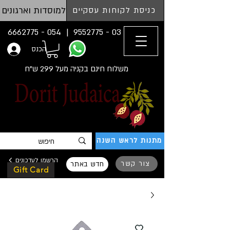
למוסדות וארגונים
כניסת לקוחות עסקיים
054 - 6662775
03 - 9552775 |
הכנס
משלוח חינם בקניה מעל 299 ש"ח
מתנות לראש השנה
הרשמו לעדכונים
צור קשר
חדש באתר
Gift Card