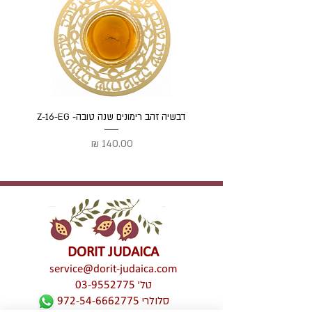
דבשיה זהב רימונים שנה טובה- Z-16-EG
דבשיה
מחיר
DORIT JUDAICA
service@dorit-judaica.com
טל'
03-9552775
סלולרי
972-54-6662775