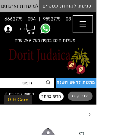
למוסדות וארגונים
כניסת לקוחות עסקיים
054 - 6662775
03 - 9552775 |
הכנס
משלוח חינם בקניה מעל 299 ש"ח
מתנות לראש השנה
הרשמו לעדכונים
צור קשר
חדש באתר
Gift Card