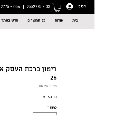
054 - 6662775
03 - 9552775 |
הכנס
בית
אודות
כל המוצרים
חדש באתר
26
מק"ט: DR-26
מחיר
כמות
*