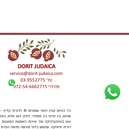
DORIT JUDAICA
service@dorit-judaica.com
טל'
03-9552775
סלולרי
972-54-6662775
כל זכויות קניין רוחני שמורות © לדורית קליין 
שהוא, בין פרטי בין מסחרי, חלקי ו/או מלא, בתמ
ו/או בטיפוגרפיקה של יצירות האמנות המוצגו
דורית יודאיקה. שימוש בלתי מורשה מהווה הפרת זכוי