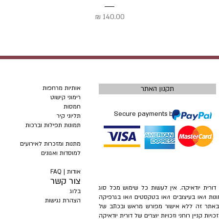
מחיר
תקנון האתר
אותיות מרחפות
רימוני קישוט
חמסות
Secure payments by
תליוני קיר
תמונות תפילות וברכות
מתנות ומזכרות לאירועים
למוסדות ואגונים
אודות |
FAQ
צור קשר
– דורית יודאיקה. אין לעשות כל שימוש מכל סוג
בלוג
ונות ו/או בעיצובים ו/או בטקסטים ו/או בגרפיקה
הצהרת נגישות
ת באתר זה ללא אישור מפורש מראש ובכתב של
ות קניין רוחני וזכויות יוצרים של דורית יודאיקה