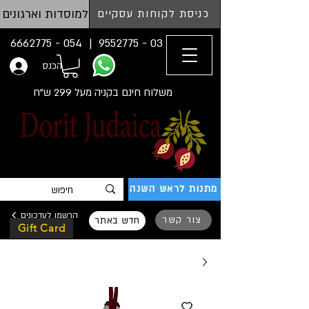
למוסדות וארגונים
כניסת לקוחות עסקיים
054 - 6662775
03 - 9552775 |
הכנס
משלוח חינם בקניה מעל 299 ש"ח
מתנות לראש השנה
הרשמו לעדכונים
צור קשר
חדש באתר
Gift Card