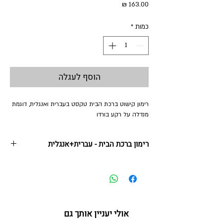
מחיר
כמות
*
הוסף לעגלה
רימון קישוט ברכת הבית טקסט בעברית ואנגלית, דוגמת
מנדלה על רקע בורדו
רימון ברכת הבית - עברית+אנגלית
12 * 14 ס"מ
נירוסטה + הדפס צבעוני ואבני קריסטל
אולי יעניין אותך גם