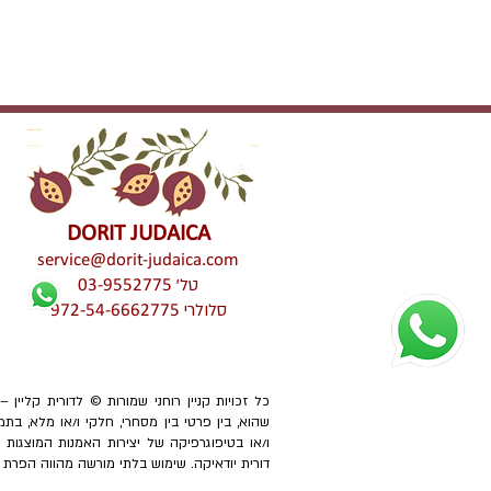
DORIT JUDAICA
service@dorit-judaica.com
טל'
03-9552775
סלולרי
972-54-6662775
כל זכויות קניין רוחני שמורות © לדורית קליין 
שהוא, בין פרטי בין מסחרי, חלקי ו/או מלא, בתמ
ו/או בטיפוגרפיקה של יצירות האמנות המוצגו
דורית יודאיקה. שימוש בלתי מורשה מהווה הפרת זכוי