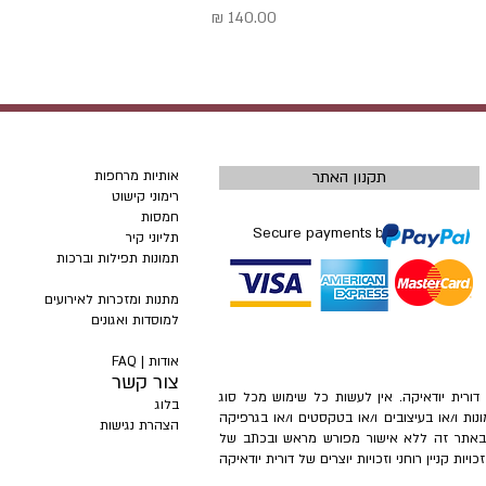
מחיר
תקנון האתר
אותיות מרחפות
רימוני קישוט
חמסות
Secure payments by
תליוני קיר
תמונות תפילות וברכות
מתנות ומזכרות לאירועים
למוסדות ואגונים
אודות |
FAQ
צור קשר
– דורית יודאיקה. אין לעשות כל שימוש מכל סוג
בלוג
ונות ו/או בעיצובים ו/או בטקסטים ו/או בגרפיקה
הצהרת נגישות
ת באתר זה ללא אישור מפורש מראש ובכתב של
ות קניין רוחני וזכויות יוצרים של דורית יודאיקה