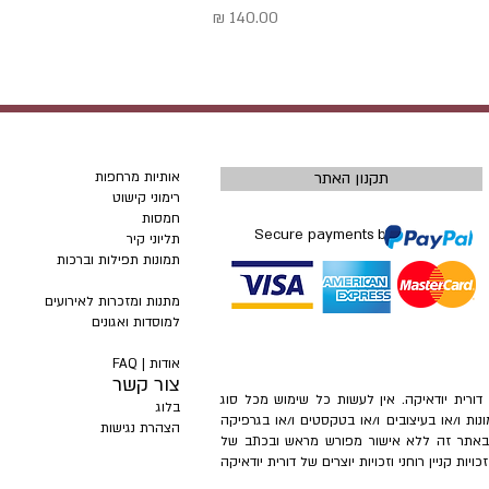
מחיר
תקנון האתר
אותיות מרחפות
רימוני קישוט
חמסות
Secure payments by
תליוני קיר
תמונות תפילות וברכות
מתנות ומזכרות לאירועים
למוסדות ואגונים
אודות |
FAQ
צור קשר
– דורית יודאיקה. אין לעשות כל שימוש מכל סוג
בלוג
ונות ו/או בעיצובים ו/או בטקסטים ו/או בגרפיקה
הצהרת נגישות
ת באתר זה ללא אישור מפורש מראש ובכתב של
ות קניין רוחני וזכויות יוצרים של דורית יודאיקה