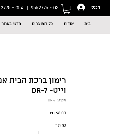
054 - 6662775
03 - 9552775 |
הכנס
בית
אודות
כל המוצרים
חדש באתר
רימון ברכת הבית אנג
וייט- DR-7
מק"ט: DR-7
מחיר
כמות
*