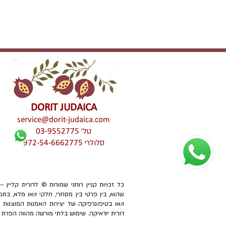
DORIT JUDAICA
service@dorit-judaica.com
טל'
03-9552775
סלולרי
972-54-6662775
כל זכויות קניין רוחני שמורות © לדורית קליין 
שהוא, בין פרטי בין מסחרי, חלקי ו/או מלא, בתמ
ו/או בטיפוגרפיקה של יצירות האמנות המוצגו
דורית יודאיקה. שימוש בלתי מורשה מהווה הפרת זכוי