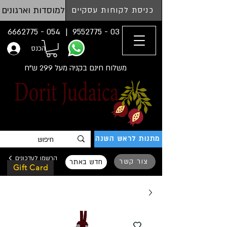
למוסדות וארגונים
כניסת לקוחות עסקיים
054 - 6662775
03 - 9552775 |
הכנס
משלוח חינם בקניה מעל 299 ש"ח
מתנות לראש השנה
הרשמו לעדכונים
צור קשר
חדש באתר
Gift Card