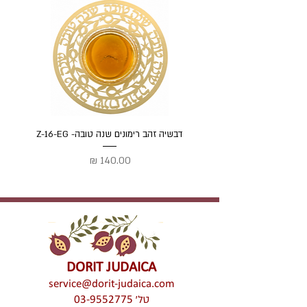
דבשיה זהב רימונים שנה טובה- Z-16-EG
דבשיה
מחיר
DORIT JUDAICA
service@dorit-judaica.com
טל'
03-9552775