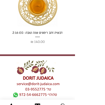
דבשיה זהב רימונים שנה טובה- Z-16-EG
דבשיה
מחיר
DORIT JUDAICA
service@dorit-judaica.com
טל'
03-9552775
סלולרי
972-54-6662775