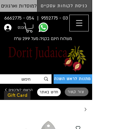
למוסדות וארגונים
כניסת לקוחות עסקיים
054 - 6662775
03 - 9552775 |
הכנס
משלוח חינם בקניה מעל 299 ש"ח
מתנות לראש השנה
הרשמו לעדכונים
צור קשר
חדש באתר
Gift Card