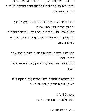
מכבדת ומשמעותית לטקס המרכזי של ליל הסדר,
ומזמין את כל המסובים להתכנס סביב הסיפור, הערכים
והזיכרון המשותף.
תזכורת חיה לכך שסיפור החירות הוא אישי, נצחי
ומחובר לחיים שלנו כאן ועכשיו.
זוהי קערה שהיא הרבה מעבר לכלי – יצירה אומנותית
עם עומק, תרבות וסיפור, שתוסיף צבע, יופי ומשמעות
לשולחן החג.
הקערה כוללת 6 צלוחיות זכוכית ייחודיות לכל אחד
מסימני החג
סימני הסדר מופיעים על גבי הקערה, להנחתם בסדר
הנכון
ניתן להתאים לקערה כיסוי למצה (עם חלוקה ל-3
תאים) ושקית אפיקומן בעיצוב תואם
קוטר:
32 ס"מ
חומר גלם:
מתכת בחיתוך לייזר
על"ר 01.26 IL-URD