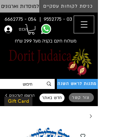
למוסדות וארגונים
כניסת לקוחות עסקיים
054 - 6662775
03 - 9552775 |
הכנס
משלוח חינם בקניה מעל 299 ש"ח
מתנות לראש השנה
הרשמו לעדכונים
צור קשר
חדש באתר
Gift Card