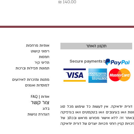
מחיר
תקנון האתר
אותיות מרחפות
רימוני קישוט
חמסות
Secure payments by
תליוני קיר
תמונות תפילות וברכות
מתנות ומזכרות לאירועים
למוסדות ואגונים
אודות |
FAQ
צור קשר
– דורית יודאיקה. אין לעשות כל שימוש מכל סוג
בלוג
ונות ו/או בעיצובים ו/או בטקסטים ו/או בגרפיקה
הצהרת נגישות
ת באתר זה ללא אישור מפורש מראש ובכתב של
ות קניין רוחני וזכויות יוצרים של דורית יודאיקה