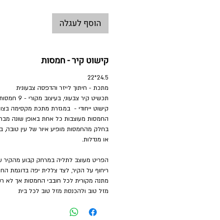
הוסף לעגלה
קישוט קיר - חמסות
24.5*22
מתכת - חיתוך לייזר והדפסה צבעונית
תכשיט קיר צבעונ
קישוט ייחודי - במגזרת מתכת מקסימה בצור
החמסות מעוצבות כל אחת באופן שונה מבחינת
בחלק מהחמסות מופיע איור של עין טובה, ב
או מנדלות.
הפריט מעוצב לתליה במרחק קבוע מהקיר ע
ריחוף על הקיר, לצד צללית יפה בדוגמת הח
מתנה מקורית לכל חובבי החמסות אך לא רק
מזל טוב ולהכנסת מזל טוב לכל בית