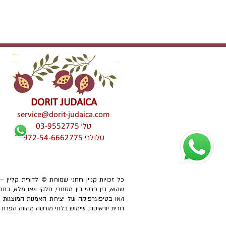
DORIT JUDAICA
service@dorit-judaica.com
טל'
03-9552775
סלולרי
972-54-6662775
כל זכויות קניין רוחני שמורות © לדורית קליין 
שהוא, בין פרטי בין מסחרי, חלקי ו/או מלא, בתמ
ו/או בטיפוגרפיקה של יצירות האמנות המוצגו
דורית יודאיקה. שימוש בלתי מורשה מהווה הפרת זכוי