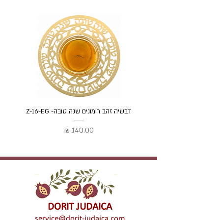
דבשיה זהב רימונים שנה טובה- Z-16-EG
דבשיה
מחיר
DORIT JUDAICA
service@dorit-judaica.com