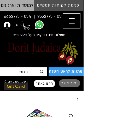
למוסדות וארגונים
כניסת לקוחות עסקיים
054 - 6662775
03 - 9552775 |
הכנס
משלוח חינם בקניה מעל 299 ש"ח
מתנות לראש השנה
הרשמו לעדכונים
צור קשר
חדש באתר
Gift Card