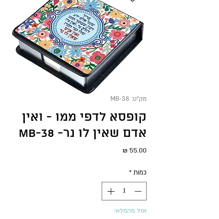
מק"ט: MB-38
קופסא לדפי ממו - ואין
אדם שאין לו נר- MB-38
מחיר
כמות
*
אזל מהמלאי