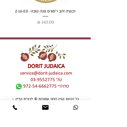
דבשיה זהב רימונים שנה טובה- Z-16-EG
דבשיה
מחיר
DORIT JUDAICA
service@dorit-judaica.com
טל'
03-9552775
סלולרי
972-54-6662775
כל זכויות קניין רוחני שמורות © לדורית קליין –
דורית יודאיקה. אין לעשות כל שימוש מכל סוג
שהוא, בין פרטי בין מסחרי, חלקי ו/או מלא,
בתמונות ו/או בעיצובים ו/או בטקסטים ו/או
בגרפיקה ו/או בטיפוגרפיקה של יצירות האמנות
המוצגות באתר זה ללא אישור מפורש מראש