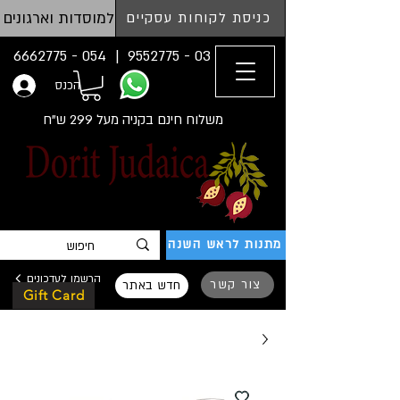
למוסדות וארגונים
כניסת לקוחות עסקיים
054 - 6662775
03 - 9552775 |
הכנס
משלוח חינם בקניה מעל 299 ש"ח
מתנות לראש השנה
הרשמו לעדכונים
צור קשר
חדש באתר
Gift Card