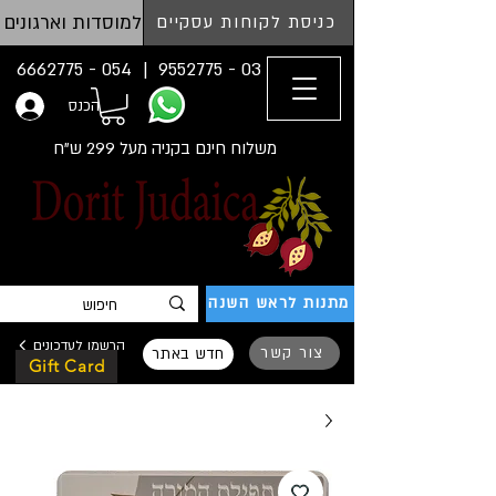
למוסדות וארגונים
כניסת לקוחות עסקיים
054 - 6662775
03 - 9552775 |
הכנס
משלוח חינם בקניה מעל 299 ש"ח
מתנות לראש השנה
הרשמו לעדכונים
צור קשר
חדש באתר
Gift Card