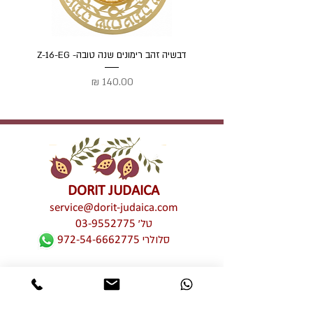
דבשיה זהב רימונים שנה טובה- Z-16-EG
דבשיה
מחיר
DORIT JUDAICA
service@dorit-judaica.com
טל'
03-9552775
סלולרי
972-54-6662775
כל זכויות קניין רוחני שמורות © לדורית קליין –
דורית יודאיקה. אין לעשות כל שימוש מכל סוג
שהוא, בין פרטי בין מסחרי, חלקי ו/או מלא,
בתמונות ו/או בעיצובים ו/או בטקסטים ו/או