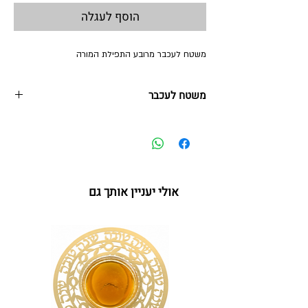
הוסף לעגלה
משטח לעכבר מרובע התפילת המורה
משטח לעכבר
משטח לעכבר
גודל 23.5-19.5 ס“מ | 3מ"מ
מתנה ייחודית למורים ומחנכים בסוף שנת הלימודים
*ניתן למתג בהזמנות כמותיות
אולי יעניין אותך גם