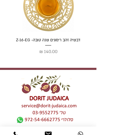
דבשיה זהב רימונים שנה טובה- Z-16-EG
דבשיה
מחיר
DORIT JUDAICA
service@dorit-judaica.com
טל'
03-9552775
סלולרי
972-54-6662775
כל זכויות קניין רוחני שמורות © לדורית קליין –