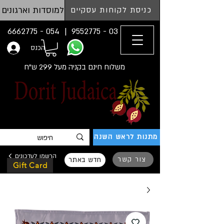
למוסדות וארגונים
כניסת לקוחות עסקיים
054 - 6662775
03 - 9552775 |
הכנס
משלוח חינם בקניה מעל 299 ש"ח
מתנות לראש השנה
הרשמו לעדכונים
צור קשר
חדש באתר
Gift Card