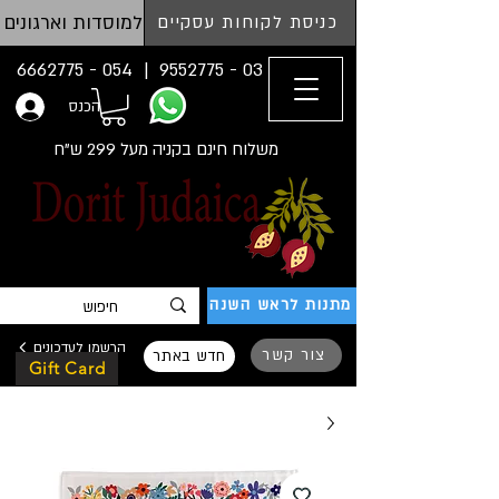
למוסדות וארגונים
כניסת לקוחות עסקיים
054 - 6662775
03 - 9552775 |
הכנס
משלוח חינם בקניה מעל 299 ש"ח
מתנות לראש השנה
הרשמו לעדכונים
צור קשר
חדש באתר
Gift Card