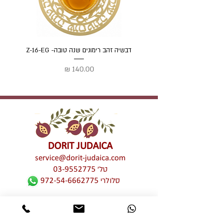
דבשיה זהב רימונים שנה טובה- Z-16-EG
דבשיה
מחיר
DORIT JUDAICA
service@dorit-judaica.com
טל'
03-9552775
סלולרי
972-54-6662775
כל זכויות קניין רוחני שמורות © לדורית קליין –
דורית יודאיקה. אין לעשות כל שימוש מכל סוג