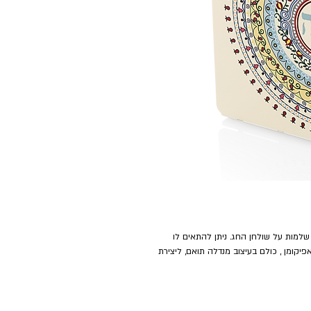
שלמות על שולחן החג. ניתן להתאים לו
ם חלוקה ל־3 תאים) ושקית אפיקומן , כולם בעיצוב מנדלה תואם, ליצירת