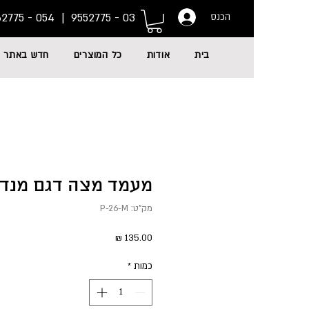
054 - 6662775
03 - 9552775 |
הכנס
בית
אודות
כל המוצרים
חדש באתר
מעמד מצה דגם מנדלה--M
מק"ט: P-26-M
מחיר
כמות
*