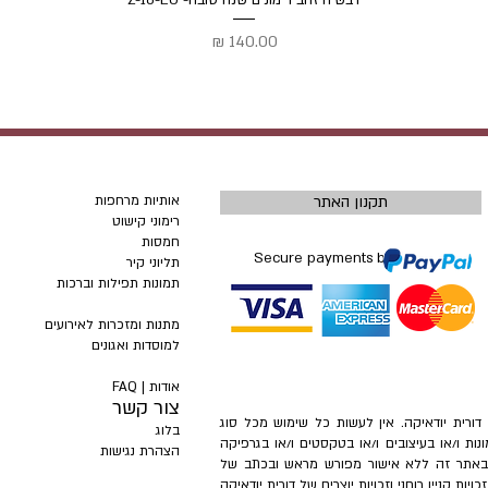
דבשיה זהב רימונים שנה טובה- Z-16-EG
מחיר
תקנון האתר
אותיות מרחפות
רימוני קישוט
חמסות
Secure payments by
תליוני קיר
תמונות תפילות וברכות
מתנות ומזכרות לאירועים
למוסדות ואגונים
אודות |
FAQ
צור קשר
– דורית יודאיקה. אין לעשות כל שימוש מכל סוג
בלוג
ונות ו/או בעיצובים ו/או בטקסטים ו/או בגרפיקה
הצהרת נגישות
ת באתר זה ללא אישור מפורש מראש ובכתב של
ות קניין רוחני וזכויות יוצרים של דורית יודאיקה