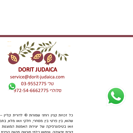
DORIT JUDAICA
service@dorit-judaica.com
טל'
03-9552775
סלולרי
972-54-6662775
כל זכויות קניין רוחני שמורות © לדורית קליין 
שהוא, בין פרטי בין מסחרי, חלקי ו/או מלא, בתמ
ו/או בטיפוגרפיקה של יצירות האמנות המוצגו
דורית יודאיקה. שימוש בלתי מורשה מהווה הפרת זכוי