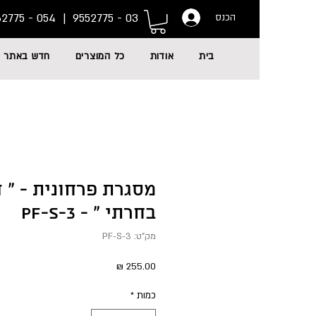
054 - 6662775
03 - 9552775 |
הכנס
בית
אודות
כל המוצרים
חדש באתר
מסגרת פרחונית - " 
בחרתי " - PF-S-3
מק"ט: PF-S-3
מחיר
כמות
*