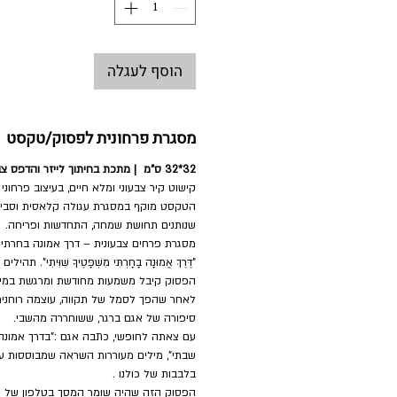
הוסף לעגלה
מסגרת פרחונית לפסוק/טקסט
32*32 ס"מ | מתכת בחיתוך לייזר והדפס צבעוני
קישוט קיר צבעוני ומלא חיים, בעיצוב פרחוני
הטקסט מוקף במסגרת עגולה קלאסית וסביבו 
שנותנים תחושת שמחה, התחדשות ופריחה.
מסגרת פרחים צבעונית – דרך אמונה בחרתי
"דֶּרֶךְ אֱמוּנָה בָחָרְתִּי מִשְׁפָּטֶיךָ שִׁוִּיתִי
".
תהילים ק
הפסוק קיבל משמעות מחודשת ומרגשת במיו
לאחר שהפך לסמל של תקווה, עוצמה רוחנית
סיפורה של אגם ברגר
,
ששוחררה מהשבי
.
עם צאתה לחופשי,
כתבה אגם
:
"בדרך אמונה
שבתי",
מילים מעוררות השראה שמבוססות ע
בלבבות של כולנו
.
הפסוק הזה שהיה שומר המסך בטלפון של א