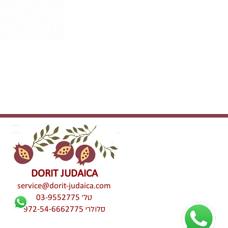
DORIT JUDAICA
service@dorit-judaica.com
טל'
03-9552775
סלולרי
972-54-6662775