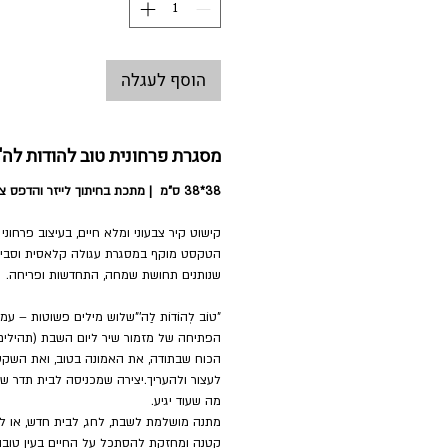
הוסף לעגלה
מסגרת פרחונית טוב להודות לה'
38*38 ס"מ | מתכת בחיתוך לייזר והדפס צבעוני
קישוט קיר צבעוני ומלא חיים, בעיצוב פרחוני
הטקסט מוקף במסגרת עגולה קלאסית וסביבו 
שנותנים תחושת שמחה, התחדשות ופריחה.
"טוֹב לְהוֹדוֹת לַה'"שלוש מילים פשוטות – ע
הפתיחה של מזמור שיר ליום השבת (תהילים 
הכוח שבתודה, את האמונה בטוב, ואת השקט
לעצור ולהעריך.יצירה שמכניסה לבית תדר ש
מה שעוד יגיע.
מתנה מושלמת לשבת, לחג, לבית חדש, או ל
קטנה ומחזקת להסתכל על החיים בעין טובה